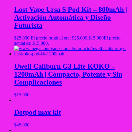
Lost Vape Ursa S Pod Kit – 800mAh |
Activación Automática y Diseño
Futurista
$
25.000
El precio original era: $25.000.
$
15.000
El precio
actual es: $15.000.
Uwell Caliburn G3 Lite KOKO –
1200mAh | Compacto, Potente y Sin
Complicaciones
$
15.000
Dotpod max kit
$
45.000