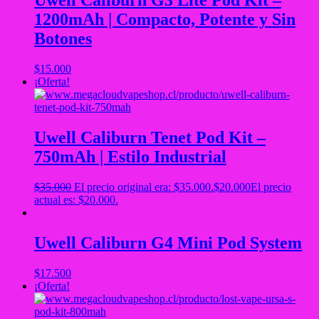
Uwell Caliburn G3 Lite Pod Kit –
1200mAh | Compacto, Potente y Sin
Botones
$
15.000
¡Oferta!
Uwell Caliburn Tenet Pod Kit –
750mAh | Estilo Industrial
$
35.000
El precio original era: $35.000.
$
20.000
El precio
actual es: $20.000.
Uwell Caliburn G4 Mini Pod System
$
17.500
¡Oferta!