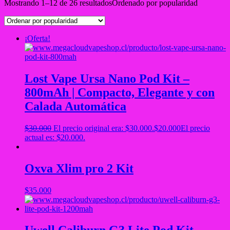
Mostrando 1–12 de 26 resultados
Ordenado por popularidad
¡Oferta!
Lost Vape Ursa Nano Pod Kit –
800mAh | Compacto, Elegante y con
Calada Automática
$
30.000
El precio original era: $30.000.
$
20.000
El precio
actual es: $20.000.
Oxva Xlim pro 2 Kit
$
35.000