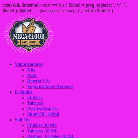
cost) && $method->cost == 0 ) { $label = preg_replace( '/
.*/', '',
$label ); $label .= '
'; } } return $label; }
(Por pagar al recibir)
Vaporizadores
Kits
Pods
Bateria 510
Vaporizadores Herbales
E-liquids
Frutales
Tabacos
Postres/Pasteles
Short-Fill 100ml
Salt Nic
Frutales 30 ML
Tabacos 30 ML
Postres / Pasteles 30 ML