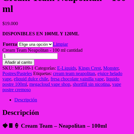
ml
$
19.000
DISPONIBLES EN 100ML Y 120ML
Fuerza
Limpiar
Cream Team Neapolitan - 100 ml cantidad
Añadir al carrito
SKU:
MG109-1
Categorías:
E-Liquids
,
Kings Crest
,
Monster
,
Postres/Pasteles
Etiquetas:
cream team neapolitan
,
ejuice helado
vape
,
eliquid dulce chile
,
fresa chocolate vainilla vape
,
liquido
postre 100ml
,
megacloud vape shop
,
shortfill sin nicotina
,
vape
postre cremoso
Descripción
Descripción
🍓🍫🍦
Cream Team – Neapolitan – 100ml