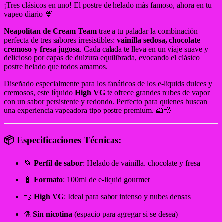
¡Tres clásicos en uno! El postre de helado más famoso, ahora en tu
vapeo diario 🍨
Neapolitan de Cream Team
trae a tu paladar la combinación
perfecta de tres sabores irresistibles:
vainilla sedosa, chocolate
cremoso y fresa jugosa
. Cada calada te lleva en un viaje suave y
delicioso por capas de dulzura equilibrada, evocando el clásico
postre helado que todos amamos.
Diseñado especialmente para los fanáticos de los e-liquids dulces y
cremosos, este líquido
High VG
te ofrece grandes nubes de vapor
con un sabor persistente y redondo. Perfecto para quienes buscan
una experiencia vapeadora tipo postre premium. 🍰💨
📦
Especificaciones Técnicas:
🌀
Perfil de sabor
: Helado de vainilla, chocolate y fresa
🧴
Formato
: 100ml de e-liquid gourmet
💨
High VG
: Ideal para sabor intenso y nubes densas
⚗️
Sin nicotina
(espacio para agregar si se desea)