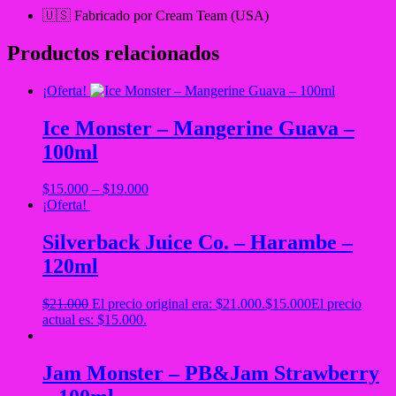
🇺🇸 Fabricado por Cream Team (USA)
Productos relacionados
¡Oferta!
Ice Monster – Mangerine Guava –
100ml
$
15.000
–
$
19.000
¡Oferta!
Silverback Juice Co. – Harambe –
120ml
$
21.000
El precio original era: $21.000.
$
15.000
El precio
actual es: $15.000.
Jam Monster – PB&Jam Strawberry