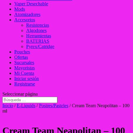
Vaper Desechable
Mods
Atomizadores
Accesorios
Resistencias
Algodones
Herramientas
BATERIAS
Pyrex/Catridge
Pouches
Ofertas
Sucursales
Mayoristas
Mi Cuenta
Iniciar sesión
Registrarse
Seleccionar página
Inicio
/
E-Liquids
/
Postres/Pasteles
/ Cream Team Neapolitan – 100
ml
Cream Team Neapolitan – 100