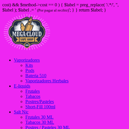
cost) && $method->cost == 0 ) { $label = preg_replace( '/
.*/', '',
$label ); $label .= '
'; } } return $label; }
(Por pagar al recibir)
Vaporizadores
Kits
Pods
Bateria 510
Vaporizadores Herbales
E-liquids
Frutales
Tabacos
Postres/Pasteles
Short-Fill 100ml
Salt Nic
Frutales 30 ML
Tabacos 30 ML
Postres / Pasteles 30 ML