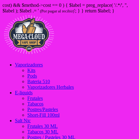
cost) && $method->cost == 0 ) { $label = preg_replace( '/
.*/', '',
$label ); $label .= '
'; } } return $label; }
(Por pagar al recibir)
Vaporizadores
Kits
Pods
Bateria 510
Vaporizadores Herbales
E-liquids
Frutales
Tabacos
Postres/Pasteles
Short-Fill 100ml
Salt Nic
Frutales 30 ML
Tabacos 30 ML
Postres / Pasteles 30 ML