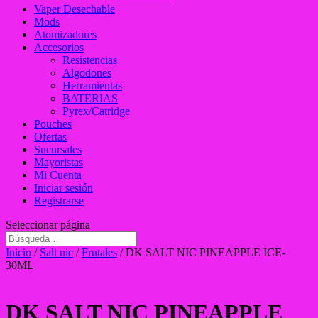
Vaper Desechable
Mods
Atomizadores
Accesorios
Resistencias
Algodones
Herramientas
BATERIAS
Pyrex/Catridge
Pouches
Ofertas
Sucursales
Mayoristas
Mi Cuenta
Iniciar sesión
Registrarse
Seleccionar página
Inicio
/
Salt nic
/
Frutales
/ DK SALT NIC PINEAPPLE ICE-
30ML
DK SALT NIC PINEAPPLE