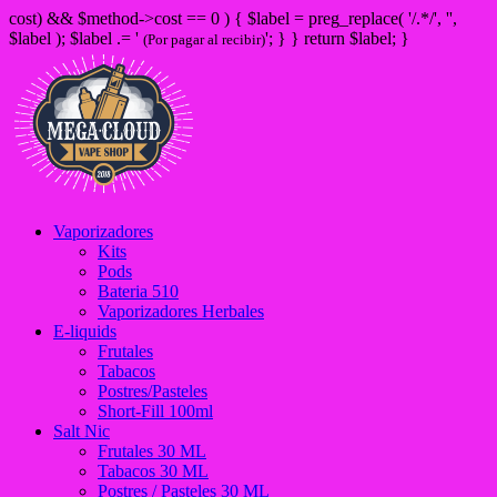
cost) && $method->cost == 0 ) { $label = preg_replace( '/
.*/', '',
$label ); $label .= '
'; } } return $label; }
(Por pagar al recibir)
Vaporizadores
Kits
Pods
Bateria 510
Vaporizadores Herbales
E-liquids
Frutales
Tabacos
Postres/Pasteles
Short-Fill 100ml
Salt Nic
Frutales 30 ML
Tabacos 30 ML
Postres / Pasteles 30 ML