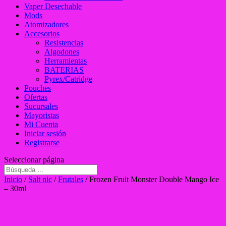
Vaper Desechable
Mods
Atomizadores
Accesorios
Resistencias
Algodones
Herramientas
BATERIAS
Pyrex/Catridge
Pouches
Ofertas
Sucursales
Mayoristas
Mi Cuenta
Iniciar sesión
Registrarse
Seleccionar página
Inicio
/
Salt nic
/
Frutales
/ Frozen Fruit Monster Double Mango Ice
– 30ml