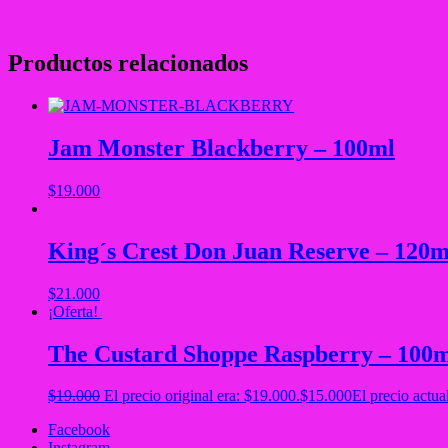
Productos relacionados
Jam Monster Blackberry – 100ml
$
19.000
King´s Crest Don Juan Reserve – 120m
$
21.000
¡Oferta!
The Custard Shoppe Raspberry – 100
$
19.000
El precio original era: $19.000.
$
15.000
El precio actua
Facebook
Instagram