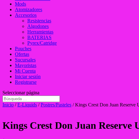
Mods
Atomizadores
Accesorios
Resistencias
Algodones
Herramientas
BATERIAS
Pyrex/Catridge
Pouches
Ofertas
Sucursales
Mayoristas
Mi Cuenta
Iniciar sesión
Registrarse
Seleccionar página
Inicio
/
E-Liquids
/
Postres/Pasteles
/ Kings Crest Don Juan Reserve
Kings Crest Don Juan Reserve