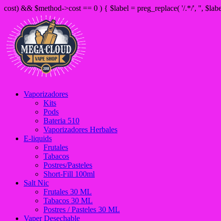
cost) && $method->cost == 0 ) { $label = preg_replace( '/
.*/', '', $la
Vaporizadores
Kits
Pods
Bateria 510
Vaporizadores Herbales
E-liquids
Frutales
Tabacos
Postres/Pasteles
Short-Fill 100ml
Salt Nic
Frutales 30 ML
Tabacos 30 ML
Postres / Pasteles 30 ML
Vaper Desechable