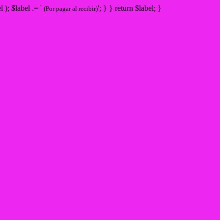
bel ); $label .= '
'; } } return $label; }
(Por pagar al recibir)