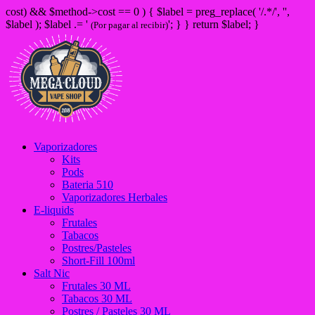
cost) && $method->cost == 0 ) { $label = preg_replace( '/
.*/', '',
$label ); $label .= '
'; } } return $label; }
(Por pagar al recibir)
Vaporizadores
Kits
Pods
Bateria 510
Vaporizadores Herbales
E-liquids
Frutales
Tabacos
Postres/Pasteles
Short-Fill 100ml
Salt Nic
Frutales 30 ML
Tabacos 30 ML
Postres / Pasteles 30 ML