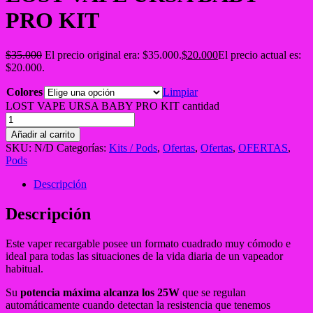
PRO KIT
$
35.000
El precio original era: $35.000.
$
20.000
El precio actual es:
$20.000.
Colores
Limpiar
LOST VAPE URSA BABY PRO KIT cantidad
Añadir al carrito
SKU:
N/D
Categorías:
Kits / Pods
,
Ofertas
,
Ofertas
,
OFERTAS
,
Pods
Descripción
Descripción
Este vaper recargable posee un formato cuadrado muy cómodo e
ideal para todas las situaciones de la vida diaria de un vapeador
habitual.
Su
potencia máxima alcanza los 25W
que se regulan
automáticamente cuando detectan la resistencia que tenemos