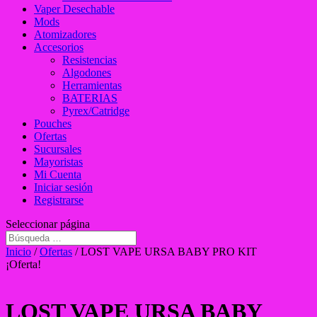
Vaper Desechable
Mods
Atomizadores
Accesorios
Resistencias
Algodones
Herramientas
BATERIAS
Pyrex/Catridge
Pouches
Ofertas
Sucursales
Mayoristas
Mi Cuenta
Iniciar sesión
Registrarse
Seleccionar página
Inicio
/
Ofertas
/ LOST VAPE URSA BABY PRO KIT
¡Oferta!
LOST VAPE URSA BABY