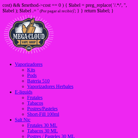
cost) && $method->cost == 0 ) { $label = preg_replace( '/
.*/', '',
$label ); $label .= '
'; } } return $label; }
(Por pagar al recibir)
Vaporizadores
Kits
Pods
Bateria 510
Vaporizadores Herbales
E-liquids
Frutales
Tabacos
Postres/Pasteles
Short-Fill 100ml
Salt Nic
Frutales 30 ML
Tabacos 30 ML
Postres / Pasteles 30 ML