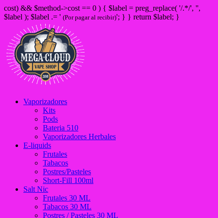
cost) && $method->cost == 0 ) { $label = preg_replace( '/
.*/', '',
$label ); $label .= '
'; } } return $label; }
(Por pagar al recibir)
Vaporizadores
Kits
Pods
Bateria 510
Vaporizadores Herbales
E-liquids
Frutales
Tabacos
Postres/Pasteles
Short-Fill 100ml
Salt Nic
Frutales 30 ML
Tabacos 30 ML
Postres / Pasteles 30 ML