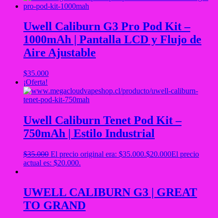
Uwell Caliburn G3 Pro Pod Kit –
1000mAh | Pantalla LCD y Flujo de
Aire Ajustable
$
35.000
¡Oferta!
Uwell Caliburn Tenet Pod Kit –
750mAh | Estilo Industrial
$
35.000
El precio original era: $35.000.
$
20.000
El precio
actual es: $20.000.
UWELL CALIBURN G3 | GREAT
TO GRAND