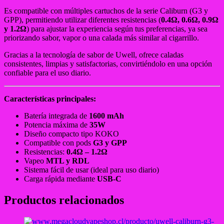
Es compatible con múltiples cartuchos de la serie Caliburn (G3 y
GPP), permitiendo utilizar diferentes resistencias (
0.4Ω, 0.6Ω, 0.9Ω
y 1.2Ω
) para ajustar la experiencia según tus preferencias, ya sea
priorizando sabor, vapor o una calada más similar al cigarrillo.
Gracias a la tecnología de sabor de Uwell, ofrece caladas
consistentes, limpias y satisfactorias, convirtiéndolo en una opción
confiable para el uso diario.
Características principales:
Batería integrada de
1600 mAh
Potencia máxima de
35W
Diseño compacto tipo KOKO
Compatible con pods
G3 y GPP
Resistencias:
0.4Ω – 1.2Ω
Vapeo
MTL y RDL
Sistema fácil de usar (ideal para uso diario)
Carga rápida mediante
USB-C
Productos relacionados