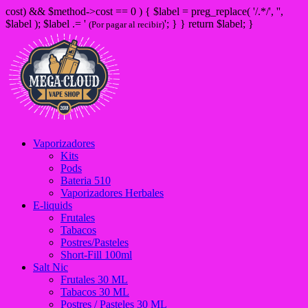
cost) && $method->cost == 0 ) { $label = preg_replace( '/
.*/', '',
$label ); $label .= '
'; } } return $label; }
(Por pagar al recibir)
Vaporizadores
Kits
Pods
Bateria 510
Vaporizadores Herbales
E-liquids
Frutales
Tabacos
Postres/Pasteles
Short-Fill 100ml
Salt Nic
Frutales 30 ML
Tabacos 30 ML
Postres / Pasteles 30 ML