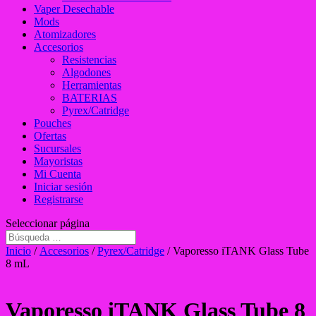
Vaper Desechable
Mods
Atomizadores
Accesorios
Resistencias
Algodones
Herramientas
BATERIAS
Pyrex/Catridge
Pouches
Ofertas
Sucursales
Mayoristas
Mi Cuenta
Iniciar sesión
Registrarse
Seleccionar página
Inicio
/
Accesorios
/
Pyrex/Catridge
/ Vaporesso iTANK Glass Tube
8 mL
Vaporesso iTANK Glass Tube 8