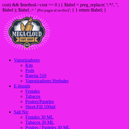
cost) && $method->cost == 0 ) { $label = preg_replace( '/
.*/', '',
$label ); $label .= '
'; } } return $label; }
(Por pagar al recibir)
Vaporizadores
Kits
Pods
Bateria 510
Vaporizadores Herbales
E-liquids
Frutales
Tabacos
Postres/Pasteles
Short-Fill 100ml
Salt Nic
Frutales 30 ML
Tabacos 30 ML
Postres / Pasteles 30 ML