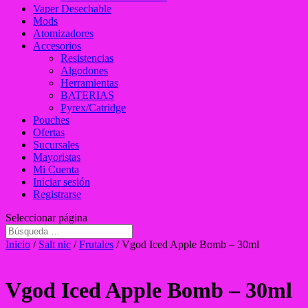
Vaper Desechable
Mods
Atomizadores
Accesorios
Resistencias
Algodones
Herramientas
BATERIAS
Pyrex/Catridge
Pouches
Ofertas
Sucursales
Mayoristas
Mi Cuenta
Iniciar sesión
Registrarse
Seleccionar página
Inicio
/
Salt nic
/
Frutales
/ Vgod Iced Apple Bomb – 30ml
Vgod Iced Apple Bomb – 30ml