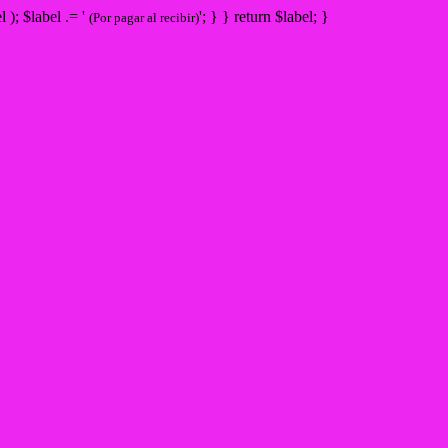
bel ); $label .= '
'; } } return $label; }
(Por pagar al recibir)