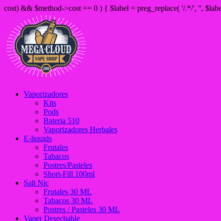
cost) && $method->cost == 0 ) { $label = preg_replace( '/
.*/', '', $la
Vaporizadores
Kits
Pods
Bateria 510
Vaporizadores Herbales
E-liquids
Frutales
Tabacos
Postres/Pasteles
Short-Fill 100ml
Salt Nic
Frutales 30 ML
Tabacos 30 ML
Postres / Pasteles 30 ML
Vaper Desechable