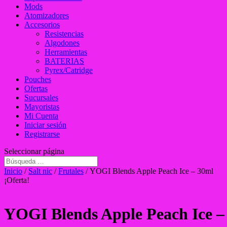
Mods
Atomizadores
Accesorios
Resistencias
Algodones
Herramientas
BATERIAS
Pyrex/Catridge
Pouches
Ofertas
Sucursales
Mayoristas
Mi Cuenta
Iniciar sesión
Registrarse
Seleccionar página
Inicio
/
Salt nic
/
Frutales
/ YOGI Blends Apple Peach Ice – 30ml
¡Oferta!
YOGI Blends Apple Peach Ice –