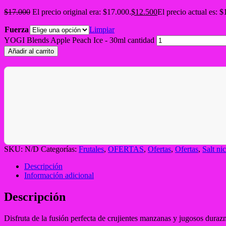
$
17.000
El precio original era: $17.000.
$
12.500
El precio actual es: $
Fuerza
Limpiar
YOGI Blends Apple Peach Ice - 30ml cantidad
Añadir al carrito
SKU:
N/D
Categorías:
Frutales
,
OFERTAS
,
Ofertas
,
Ofertas
,
Salt nic
Descripción
Información adicional
Descripción
Disfruta de la fusión perfecta de crujientes manzanas y jugosos duraz