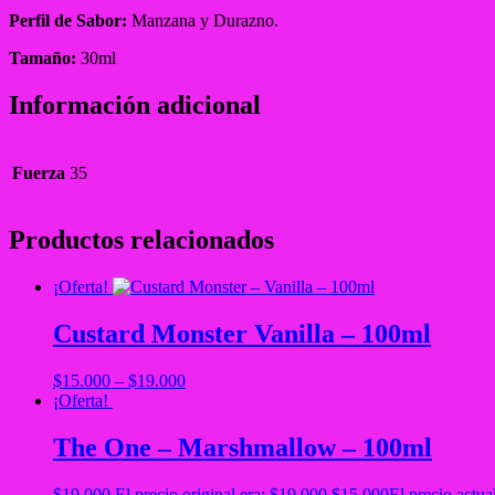
Perfil de Sabor:
Manzana y Durazno.
Tamaño:
30ml
Información adicional
Fuerza
35
Productos relacionados
¡Oferta!
Custard Monster Vanilla – 100ml
$
15.000
–
$
19.000
¡Oferta!
The One – Marshmallow – 100ml
$
19.000
El precio original era: $19.000.
$
15.000
El precio actua