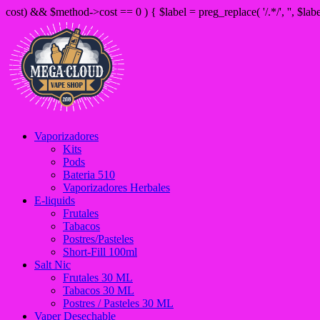
cost) && $method->cost == 0 ) { $label = preg_replace( '/
.*/', '', $la
Vaporizadores
Kits
Pods
Bateria 510
Vaporizadores Herbales
E-liquids
Frutales
Tabacos
Postres/Pasteles
Short-Fill 100ml
Salt Nic
Frutales 30 ML
Tabacos 30 ML
Postres / Pasteles 30 ML
Vaper Desechable