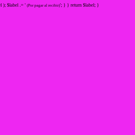
bel ); $label .= '
'; } } return $label; }
(Por pagar al recibir)