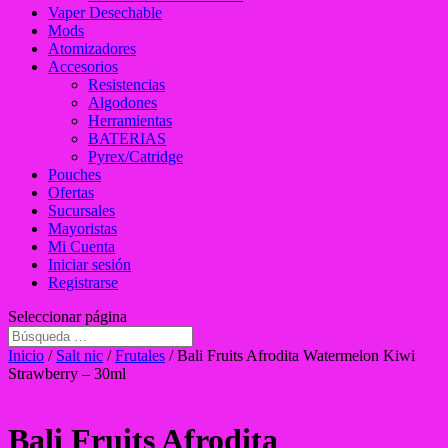
Vaper Desechable
Mods
Atomizadores
Accesorios
Resistencias
Algodones
Herramientas
BATERIAS
Pyrex/Catridge
Pouches
Ofertas
Sucursales
Mayoristas
Mi Cuenta
Iniciar sesión
Registrarse
Seleccionar página
Inicio
/
Salt nic
/
Frutales
/ Bali Fruits Afrodita Watermelon Kiwi
Strawberry – 30ml
Bali Fruits Afrodita