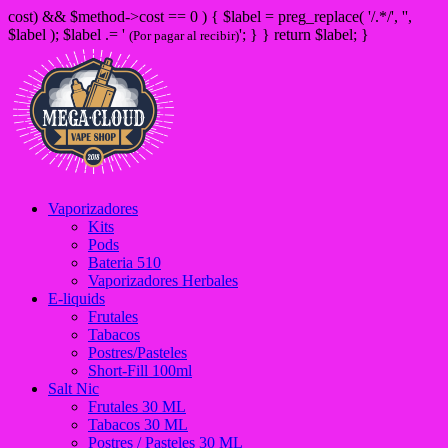
cost) && $method->cost == 0 ) { $label = preg_replace( '/
.*/', '',
$label ); $label .= '
'; } } return $label; }
(Por pagar al recibir)
Vaporizadores
Kits
Pods
Bateria 510
Vaporizadores Herbales
E-liquids
Frutales
Tabacos
Postres/Pasteles
Short-Fill 100ml
Salt Nic
Frutales 30 ML
Tabacos 30 ML
Postres / Pasteles 30 ML